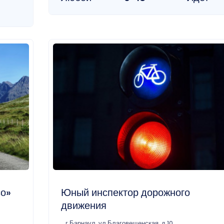
со»
Юный инспектор дорожного
движения
г Барнаул, ул Благовещенская, д 10