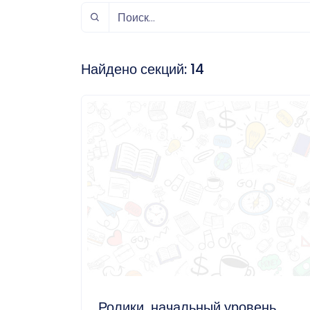
спорт
Музыка и звук
Индивидуально-
игровой спорт
Найдено секций:
14
Ролики, начальный уровень