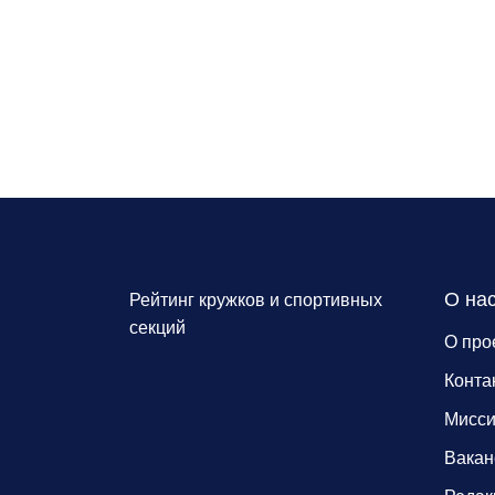
О на
Рейтинг кружков и спортивных
секций
О про
Конта
Мисс
Вакан