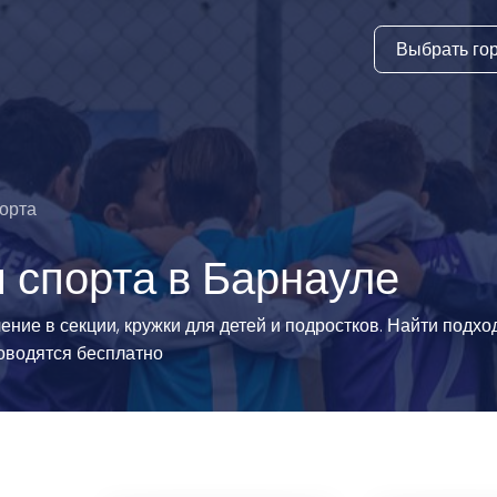
Выбрать го
тура
ки и дни
ия
орта
стиль
 спорта в Барнауле
еские виды
ение в секции, кружки для детей и подростков. Найти подх
оводятся бесплатно
й спорт
 виды спорта
атлетика и
ика