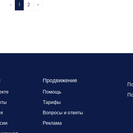
‹
1
2
›
с
Продвижение
По
екте
Помощь
По
кты
Тарифы
ия
Вопросы и ответы
сии
Реклама