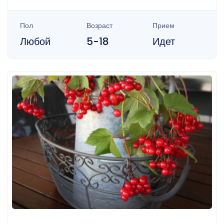
Пол
Возраст
Прием
Любой
5-18
Идет