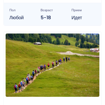
Пол
Возраст
Прием
Любой
5-18
Идет