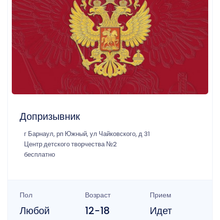
Допризывник
г Барнаул, рп Южный, ул Чайковского, д 31
Центр детского творчества №2
бесплатно
Пол
Возраст
Прием
Любой
12-18
Идет