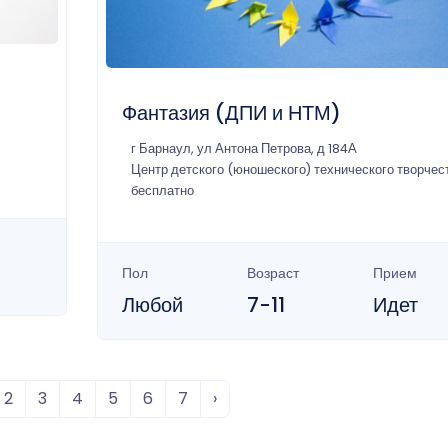
Фантазия (ДПИ и НТМ)
г Барнаул, ул Антона Петрова, д 184А
Центр детского (юношеского) технического творчес
бесплатно
Пол
Возраст
Прием
Любой
7-11
Идет
2
3
4
5
6
7
›