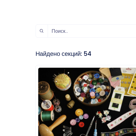
спорт
Музыка и звук
Индивидуально-
игровой спорт
Найдено секций:
54