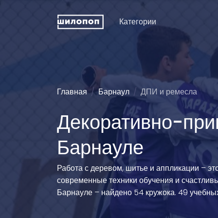
Категории
Искусство и дизайн
Пение
Физкуль
ДПИ и ремесла
Хореография (танцы)
Праздни
рожден
Техническое
Зрелищные искусства
Главная
Барнаул
ДПИ и ремесла
конструирование
Мода и 
Познавательные
Декоративно-прик
Словесность
развлечения
Туризм
Иностранные языки
Естественные науки
Технич
Барнауле
спорта
Развитие интеллекта
Люди и животные
Силово
Информационные
Эстетические виды
Работа с деревом, шитье и аппликации – эт
технологии
спорта
Водные
современные техники обучения и счастливые
История и традиции
Единоборства
Легкая 
Барнауле – найдено 54 кружока. 49 учебны
гимнаст
Педагогика
Командно-игровой