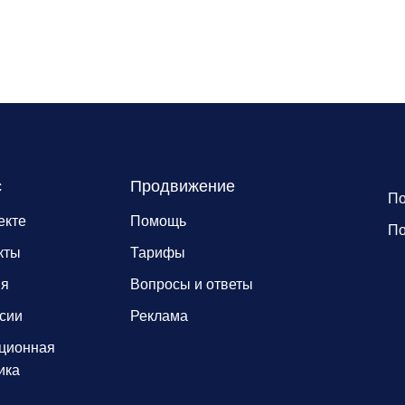
с
Продвижение
По
екте
Помощь
По
кты
Тарифы
ия
Вопросы и ответы
сии
Реклама
ционная
ика