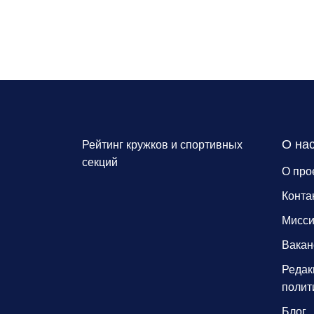
О на
Рейтинг кружков и спортивных
секций
О про
Конта
Мисс
Вакан
Редак
полит
Блог