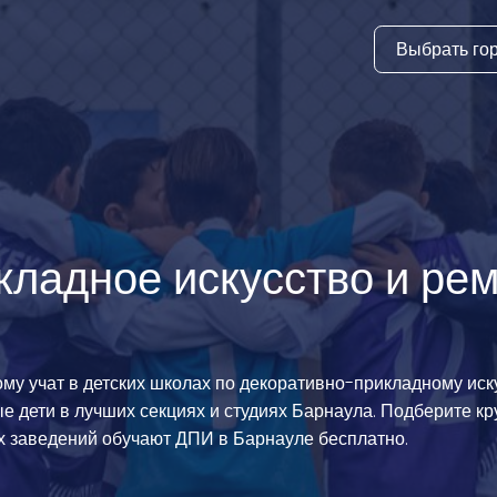
Выбрать го
тура
ки и дни
ия
стиль
ладное искусство и рем
еские виды
й спорт
ому учат в детских школах по декоративно-прикладному иск
 виды спорта
 дети в лучших секциях и студиях Барнаула. Подберите кр
атлетика и
х заведений обучают ДПИ в Барнауле бесплатно.
ика