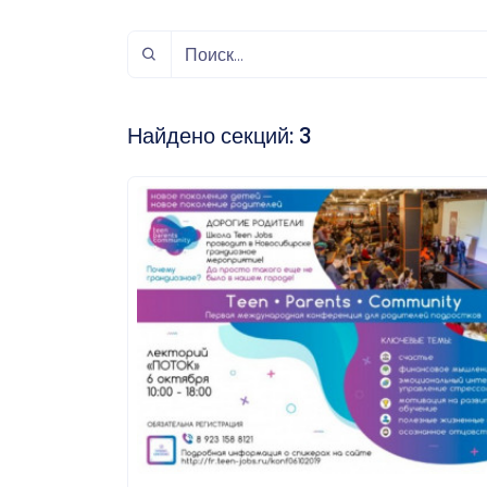
спорт
Музыка и звук
Индивидуально-
игровой спорт
Найдено секций:
3