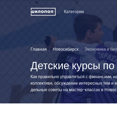
Категории
Искусство и дизайн
Пение
Физкуль
ДПИ и ремесла
Хореография (танцы)
Праздни
рожден
Техническое
Зрелищные искусства
Главная
Новосибирск
Экономика и биз
конструирование
Мода и 
Познавательные
Детские курсы по
Словесность
развлечения
Туризм
Иностранные языки
Естественные науки
Технич
Как правильно управляться с финансами, на
спорта
Развитие интеллекта
Люди и животные
коллективе, обсуждение интересных тем и 
Силово
Информационные
Эстетические виды
дельные советы на мастер-классах в Новос
технологии
спорта
Водные
История и традиции
Единоборства
Легкая 
гимнаст
Педагогика
Командно-игровой