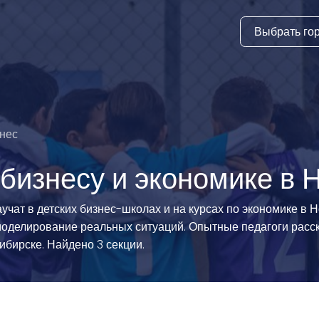
Выбрать го
тура
ки и дни
ия
нес
стиль
 бизнесу и экономике в 
еские виды
учат в детских бизнес-школах и на курсах по экономике в 
моделирование реальных ситуаций. Опытные педагоги расск
й спорт
ибирске. Найдено 3 секции.
 виды спорта
атлетика и
ика