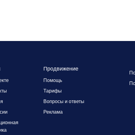
с
Продвижение
По
екте
Помощь
По
кты
Тарифы
ия
Вопросы и ответы
сии
Реклама
ционная
ика