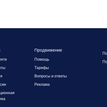
с
Продвижение
По
екте
Помощь
По
кты
Тарифы
ия
Вопросы и ответы
сии
Реклама
ционная
ика