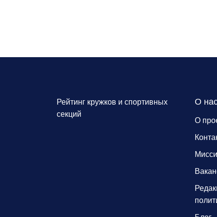
О на
Рейтинг кружков и спортивных
секций
О про
Конта
Мисс
Вакан
Редак
полит