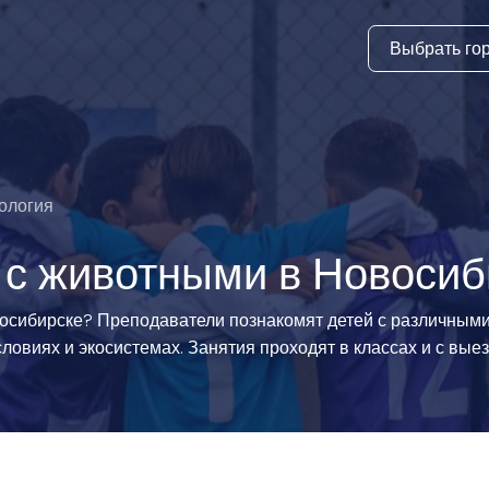
Выбрать го
тура
ки и дни
ия
ология
стиль
 с животными в Новосиб
еские виды
восибирске? Преподаватели познакомят детей с различным
ловиях и экосистемах. Занятия проходят в классах и с выез
й спорт
 виды спорта
атлетика и
ика