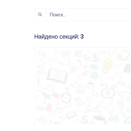
спорт
Музыка и звук
Индивидуально-
игровой спорт
Найдено секций:
3