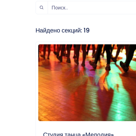
спорт
Музыка и звук
Индивидуально-
игровой спорт
Найдено секций:
19
Студия танца «Мелодия»