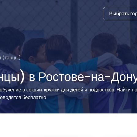
Выбрать го
тура
ки и дни
ия
 (танцы)
стиль
нцы) в Ростове-на-Дон
еские виды
бучение в секции, кружки для детей и подростков. Найти п
роводятся бесплатно
й спорт
 виды спорта
атлетика и
ика