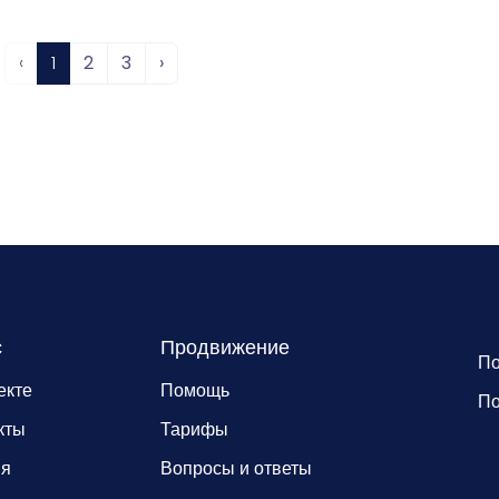
‹
1
2
3
›
с
Продвижение
По
екте
Помощь
По
кты
Тарифы
ия
Вопросы и ответы