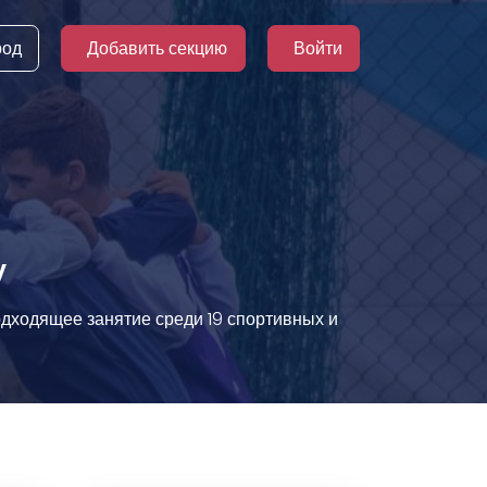
род
Добавить секцию
Войти
у
одходящее занятие среди 19 спортивных и