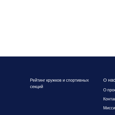
О на
Рейтинг кружков и спортивных
секций
О про
Конта
Мисс