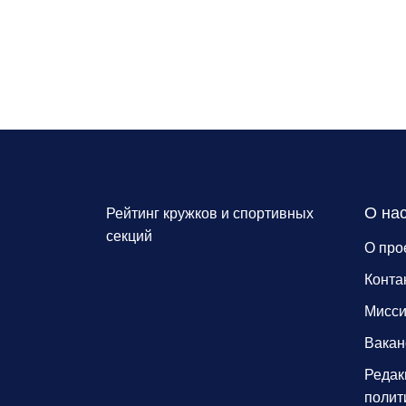
О на
Рейтинг кружков и спортивных
секций
О про
Конта
Мисс
Вакан
Редак
полит