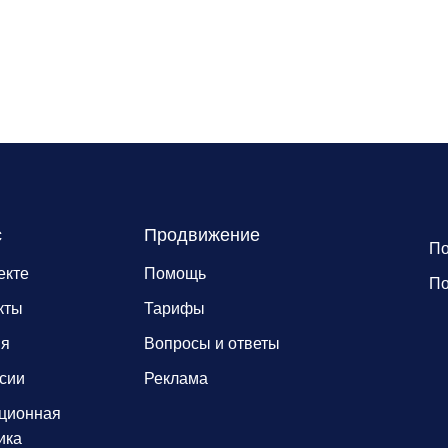
с
Продвижение
По
екте
Помощь
По
кты
Тарифы
ия
Вопросы и ответы
сии
Реклама
ционная
ика