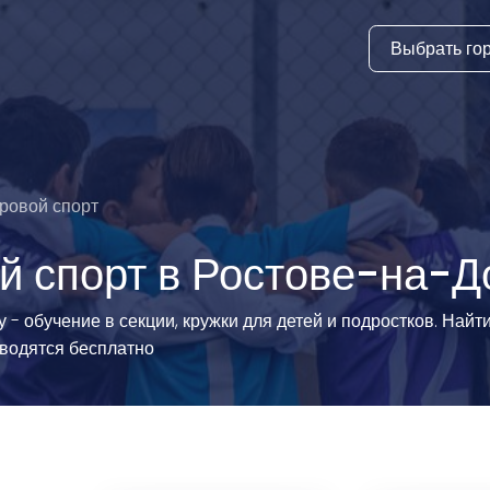
Выбрать го
тура
ки и дни
ия
ровой спорт
стиль
й спорт в Ростове-на-Д
еские виды
- обучение в секции, кружки для детей и подростков. Найт
оводятся бесплатно
й спорт
 виды спорта
атлетика и
ика