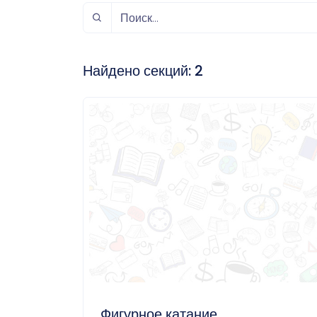
спорт
Музыка и звук
Индивидуально-
игровой спорт
Найдено секций:
2
Фигурное катание