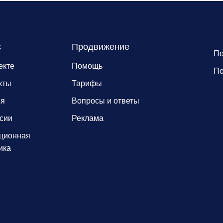
с
Продвижение
По
екте
Помощь
По
кты
Тарифы
ия
Вопросы и ответы
сии
Реклама
ционная
ика