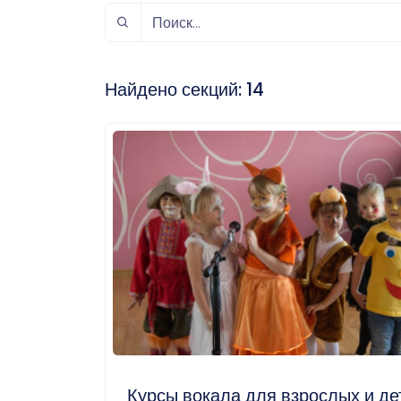
спорт
Музыка и звук
Индивидуально-
игровой спорт
Найдено секций:
14
Курсы вокала для взрослых и де