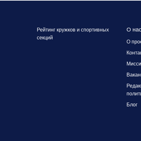
О на
Рейтинг кружков и спортивных
секций
О про
Конта
Мисс
Вакан
Редак
полит
Блог