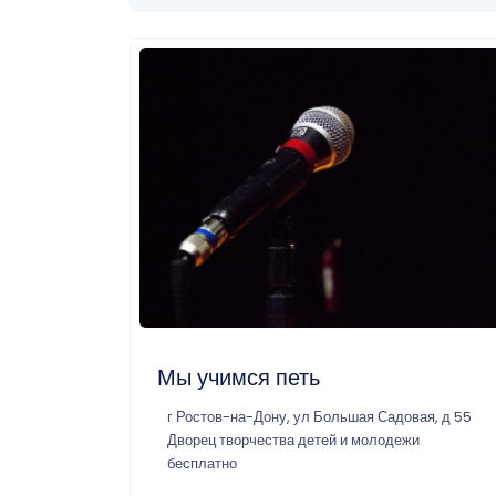
Мы учимся петь
г Ростов-на-Дону, ул Большая Садовая, д 55
Дворец творчества детей и молодежи
бесплатно