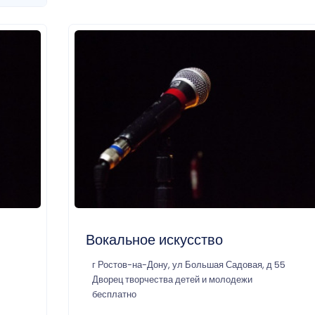
Вокальное искусство
г Ростов-на-Дону, ул Большая Садовая, д 55
Дворец творчества детей и молодежи
бесплатно