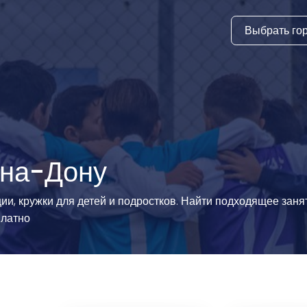
Выбрать го
тура
ки и дни
ия
стиль
-на-Дону
еские виды
ии, кружки для детей и подростков. Найти подходящее зан
платно
й спорт
 виды спорта
атлетика и
ика