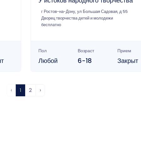
У истоков народного творчества
г Ростов-на-Дону, ул Большая Садовая, д 55
Дворец творчества детей и молодежи
бесплатно
Пол
Возраст
Прием
ыт
Любой
6-18
Закрыт
‹
1
2
›