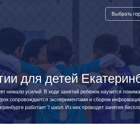
Выбрать го
тура
ки и дни
ия
стиль
гии для детей Екатерин
еские виды
т немало усилий. В ходе занятий ребенок научится понима
 урок сопровождается экспериментами и сбором информации
й спорт
еринбурге работает 7 школ. Из них проводят занятия беспл
 виды спорта
атлетика и
ика