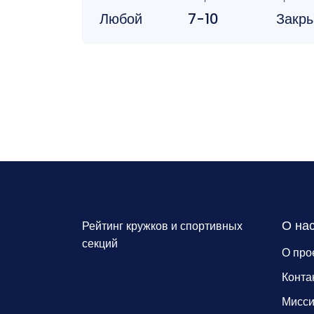
Любой
7-10
Закр
О на
Рейтинг кружков и спортивных
секций
О про
Конта
Мисс