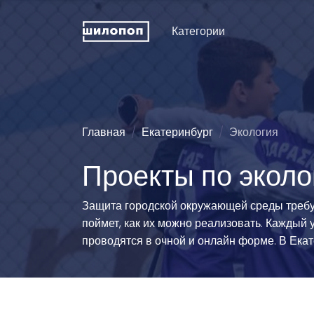
Категории
Искусство и дизайн
Пение
Физкуль
ДПИ и ремесла
Хореография (танцы)
Праздни
рожден
Техническое
Зрелищные искусства
Главная
Екатеринбург
Экология
конструирование
Мода и 
Познавательные
Проекты по эколо
Словесность
развлечения
Туризм
Иностранные языки
Естественные науки
Технич
Защита городской окружающей среды требуе
спорта
Развитие интеллекта
Люди и животные
поймет, как их можно реализовать. Каждый
Силово
Информационные
Эстетические виды
проводятся в очной и онлайн форме. В Екат
технологии
спорта
Водные
История и традиции
Единоборства
Легкая 
гимнаст
Педагогика
Командно-игровой