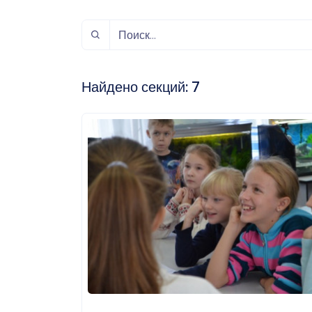
спорт
Музыка и звук
Индивидуально-
игровой спорт
Найдено секций:
7