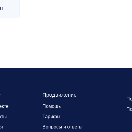
ыт
с
Продвижение
По
екте
Помощь
По
кты
Тарифы
ия
Вопросы и ответы