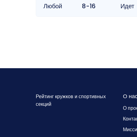
Любой
8-16
Идет
О на
Рейтинг кружков и спортивных
секций
О про
Конта
Мисс