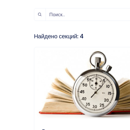
спорт
Музыка и звук
Индивидуально-
игровой спорт
Найдено секций:
4