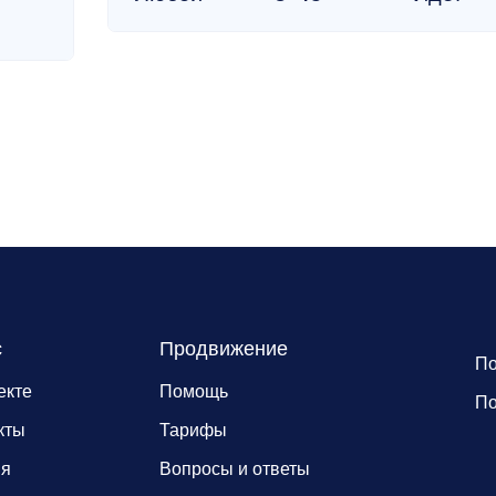
с
Продвижение
По
екте
Помощь
По
кты
Тарифы
ия
Вопросы и ответы