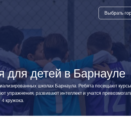
Выбрать го
тура
ки и дни
ия
стиль
я для детей в Барнауле
еские виды
иализированных школах Барнаула. Ребята посещают курсы,
ют упражнения, развивают интеллект и учатся превозмогать
й спорт
 4 кружока.
 виды спорта
атлетика и
ика