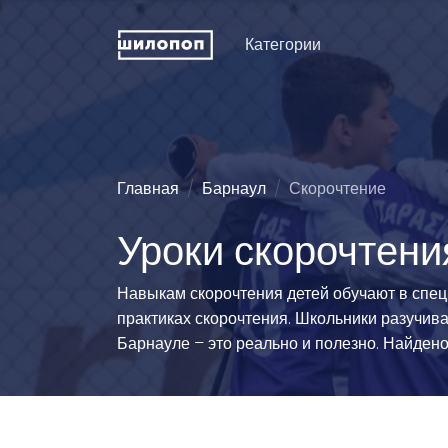
Категории
Искусство и дизайн
Пение
Физкуль
ДПИ и ремесла
Хореография (танцы)
Праздни
рожден
Техническое
Зрелищные искусства
Главная
Барнаул
Скорочтение
конструирование
Мода и 
Познавательные
Уроки скорочтени
Словесность
развлечения
Туризм
Иностранные языки
Естественные науки
Технич
Навыкам скорочтения детей обучают в спец
спорта
Развитие интеллекта
Люди и животные
практиках скорочтения. Школьники разучива
Силово
Информационные
Эстетические виды
Барнауле – это реально и полезно. Найдено
технологии
спорта
Водные
История и традиции
Единоборства
Легкая 
гимнаст
Педагогика
Командно-игровой