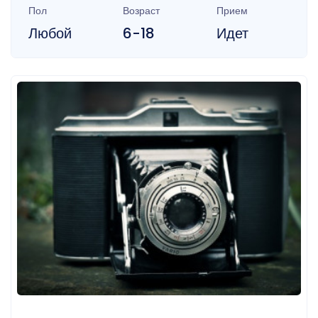
Пол
Возраст
Прием
Любой
6-18
Идет