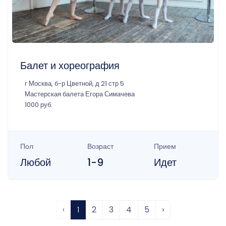
Балет и хореография
г Москва, б-р Цветной, д 21 стр 5
Мастерская балета Егора Симачева
1000 руб.
Пол
Возраст
Прием
Любой
1-9
Идет
‹
1
2
3
4
5
›