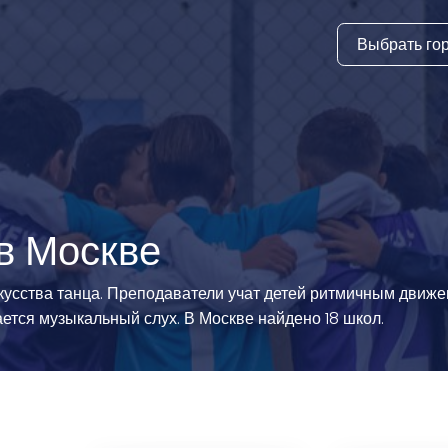
Выбрать го
тура
ки и дни
ия
стиль
в Москве
еские виды
кусства танца. Преподаватели учат детей ритмичным движе
ется музыкальный слух. В Москве найдено 18 школ.
й спорт
 виды спорта
атлетика и
ика