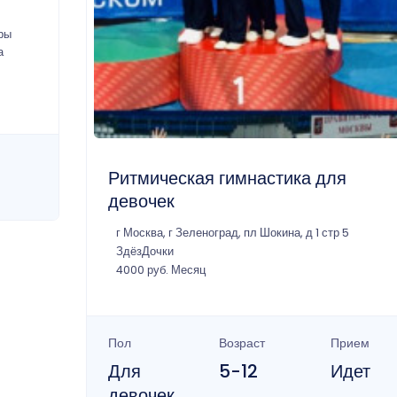
ры
а
Ритмическая гимнастика для
девочек
г Москва, г Зеленоград, пл Шокина, д 1 стр 5
ЗдёзДочки
4000 руб. Месяц
Пол
Возраст
Прием
Для
5-12
Идет
девочек