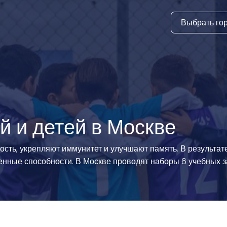
Выбрать го
тура
ки и дни
ия
стиль
 и детей в Москве
еские виды
ость, укрепляют иммунитет и улучшают память. В результат
нные способности. В Москве проводят наборы 6 учебных з
й спорт
 виды спорта
атлетика и
ика