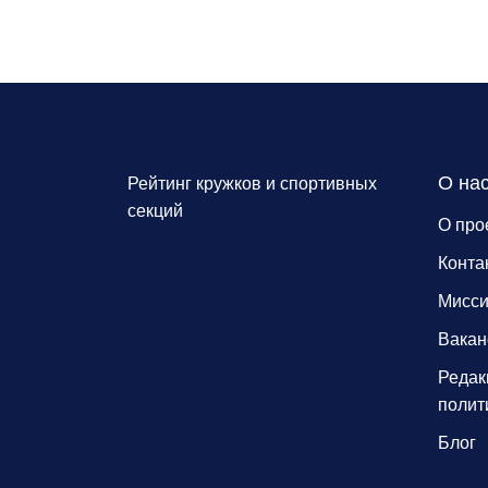
О на
Рейтинг кружков и спортивных
секций
О про
Конта
Мисс
Вакан
Редак
полит
Блог