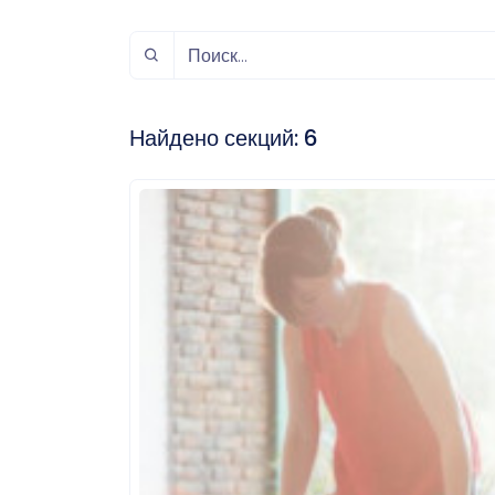
спорт
Музыка и звук
Индивидуально-
игровой спорт
Найдено секций:
6