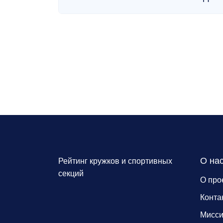
О на
Рейтинг кружков и спортивных
секций
О про
Конта
Мисс