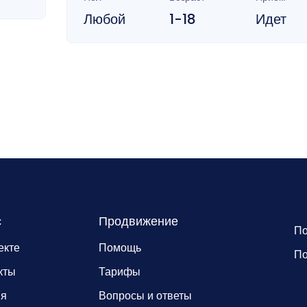
Любой
1-18
Идет
с
Продвижение
По
екте
Помощь
По
кты
Тарифы
ия
Вопросы и ответы