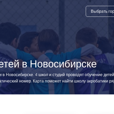
Выбрать го
тура
ки и дни
ия
стиль
етей в Новосибирске
еские виды
в Новосибирске. 4 школ и студий проводят обучение детей 
тический номер. Карта поможет найти школу акробатики ря
й спорт
 виды спорта
атлетика и
ика