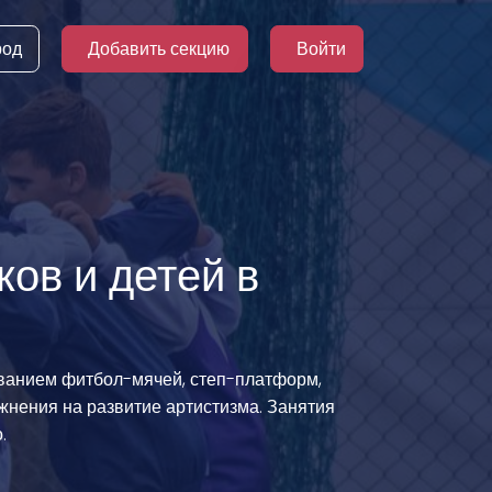
род
Добавить секцию
Войти
ов и детей в
ованием фитбол-мячей, степ-платформ,
жнения на развитие артистизма. Занятия
.