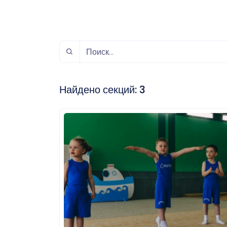
спорт
Музыка и звук
Индивидуально-
игровой спорт
Найдено секций:
3