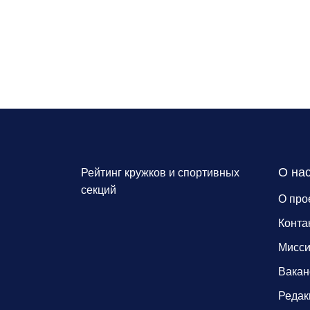
О на
Рейтинг кружков и спортивных
секций
О про
Конта
Мисс
Вакан
Редак