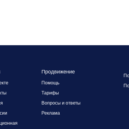
с
Продвижение
По
екте
Помощь
По
кты
Тарифы
ия
Вопросы и ответы
сии
Реклама
ционная