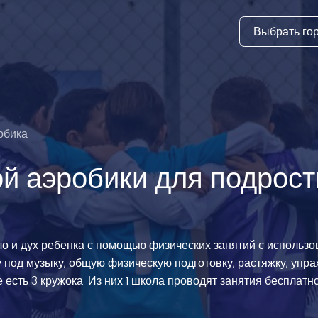
Выбрать го
тура
ки и дни
ия
обика
стиль
й аэробики для подростк
еские виды
й спорт
ло и дух ребенка с помощью физических занятий с использ
 виды спорта
 под музыку, общую физическую подготовку, растяжку, упра
атлетика и
есть 3 кружока. Из них 1 школа проводят занятия бесплатно
ика