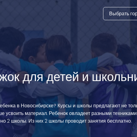
Выбрать го
тура
ки и дни
ия
стиль
жок для детей и школьн
еские виды
й спорт
ребенка в Новосибирске? Курсы и школы предлагают не толь
 виды спорта
ше усвоить материал. Ребенок овладеет разными техниками 
атлетика и
но 2 школы. Из них 2 школы проводит занятия бесплатно.
ика