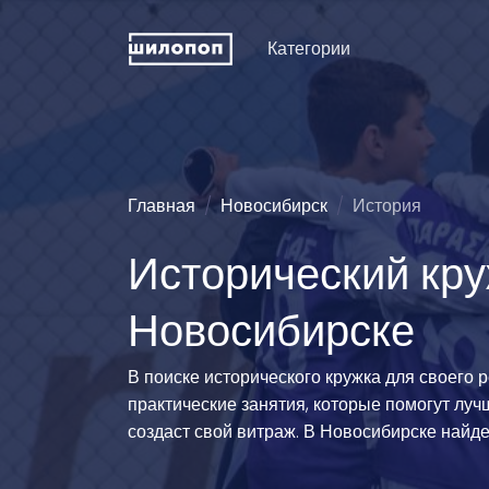
Категории
Искусство и дизайн
Пение
Физкуль
ДПИ и ремесла
Хореография (танцы)
Праздни
рожден
Техническое
Зрелищные искусства
Главная
Новосибирск
История
конструирование
Мода и 
Познавательные
Исторический кру
Словесность
развлечения
Туризм
Иностранные языки
Естественные науки
Технич
Новосибирске
спорта
Развитие интеллекта
Люди и животные
Силово
Информационные
Эстетические виды
В поиске исторического кружка для своего 
технологии
спорта
Водные
практические занятия, которые помогут луч
История и традиции
Единоборства
Легкая 
создаст свой витраж. В Новосибирске найде
гимнаст
Педагогика
Командно-игровой