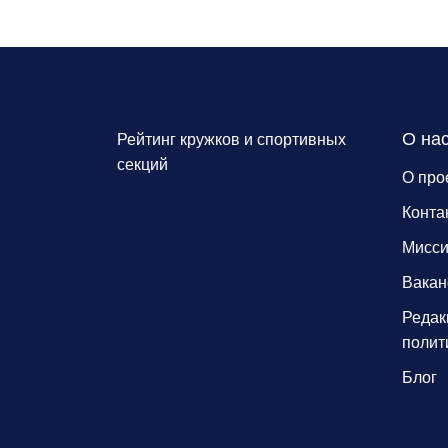
О на
Рейтинг кружков и спортивных
секций
О про
Конта
Мисс
Вакан
Редак
полит
Блог