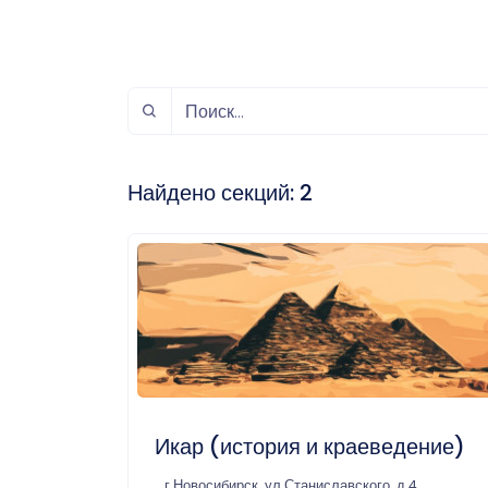
спорт
Музыка и звук
Индивидуально-
игровой спорт
Найдено секций:
2
Икар (история и краеведение)
г Новосибирск, ул Станиславского, д 4