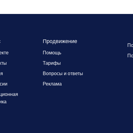
с
Продвижение
По
екте
Помощь
По
кты
Тарифы
ия
Вопросы и ответы
сии
Реклама
ционная
ика