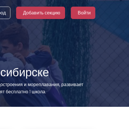
род
Добавить секцию
Войти
осибирске
достроения и мореплавания, развивает
т бесплатно 1 школа.