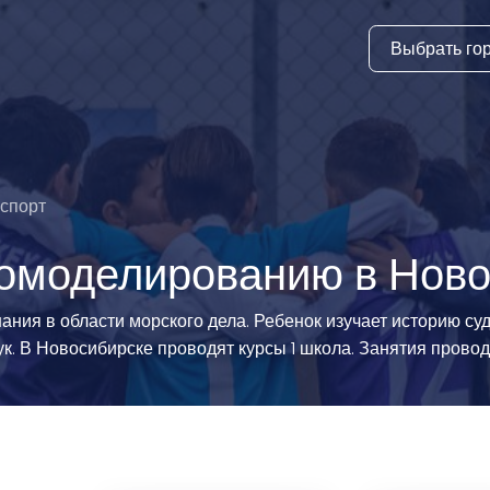
Выбрать го
тура
ки и дни
ия
спорт
стиль
домоделированию в Нов
еские виды
ания в области морского дела. Ребенок изучает историю су
. В Новосибирске проводят курсы 1 школа. Занятия проводя
й спорт
 виды спорта
атлетика и
ика