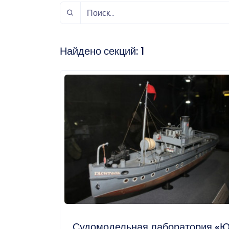
спорт
Музыка и звук
Индивидуально-
игровой спорт
Найдено секций:
1
Судомодельная лаборатория «