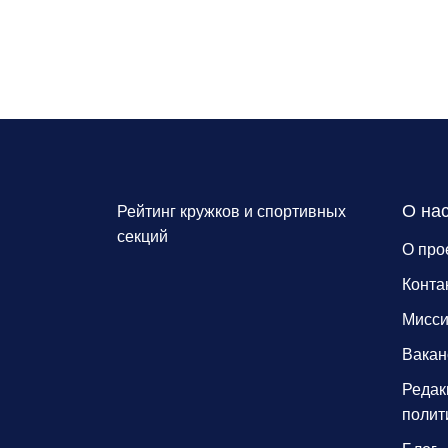
О на
Рейтинг кружков и спортивных
секций
О про
Конта
Мисс
Вакан
Редак
полит