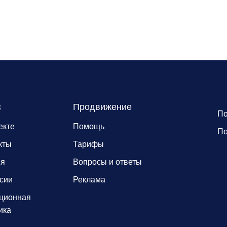
с
Продвижение
По
екте
Помощь
По
кты
Тарифы
ия
Вопросы и ответы
сии
Реклама
ционная
ика