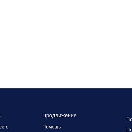
с
Продвижение
По
екте
Помощь
По