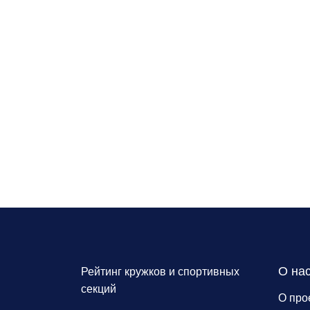
О на
Рейтинг кружков и спортивных
секций
О про