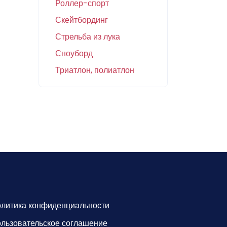
Роллер-спорт
Скейтбординг
Стрельба из лука
Сноуборд
Триатлон, полиатлон
литика конфиденциальности
льзовательское соглашение