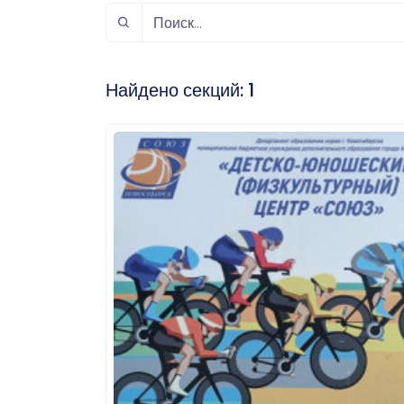
спорт
Музыка и звук
Индивидуально-
игровой спорт
Найдено секций:
1