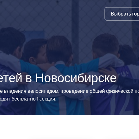
Выбрать го
тура
ки и дни
ия
стиль
етей в Новосибирске
еские виды
ке владения велосипедом, проведение общей физической по
одят бесплатно 1 секция.
й спорт
 виды спорта
атлетика и
ика