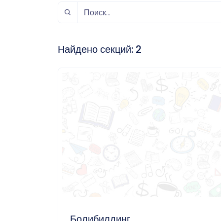
спорт
Музыка и звук
Индивидуально-
игровой спорт
Найдено секций:
2
Бодибилдинг