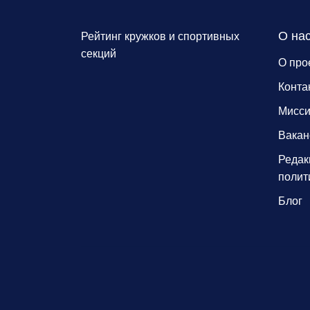
О на
Рейтинг кружков и спортивных
секций
О про
Конта
Мисс
Вакан
Редак
полит
Блог