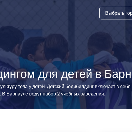
Выбрать го
тура
ки и дни
ия
стиль
ингом для детей в Бар
еские виды
ьтуру тела у детей. Детский бодибилдинг включает в себя 
ь. В Барнауле ведут набор 2 учебных заведения.
й спорт
 виды спорта
атлетика и
ика