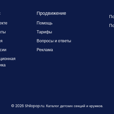
с
Продвижение
По
екте
Помощь
По
кты
Тарифы
ия
Вопросы и ответы
сии
Реклама
ционная
ика
©
2026
Shilopop.ru. Каталог детских секций и кружков.