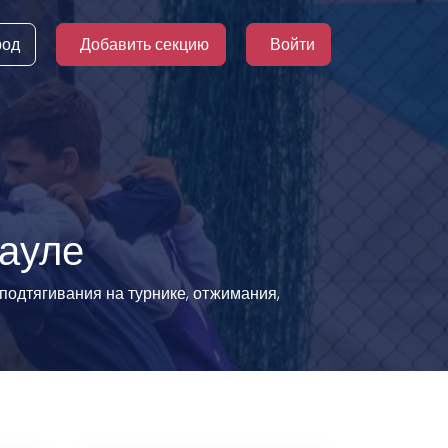
род
Добавить секцию
Войти
науле
подтягивания на турнике, отжимания,