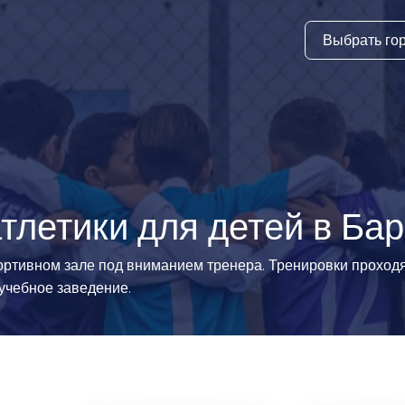
Выбрать го
тура
ки и дни
ия
стиль
тлетики для детей в Ба
еские виды
портивном зале под вниманием тренера. Тренировки проход
учебное заведение.
й спорт
 виды спорта
атлетика и
ика