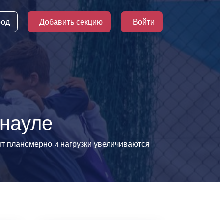
род
Добавить секцию
Войти
рнауле
ят планомерно и нагрузки увеличиваются