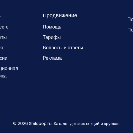
с
Продвижение
По
екте
Помощь
По
кты
Тарифы
ия
Вопросы и ответы
сии
Реклама
ционная
ика
©
2026
Shilopop.ru. Каталог детских секций и кружков.