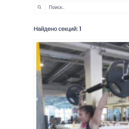
спорт
Музыка и звук
Индивидуально-
игровой спорт
Найдено секций:
1