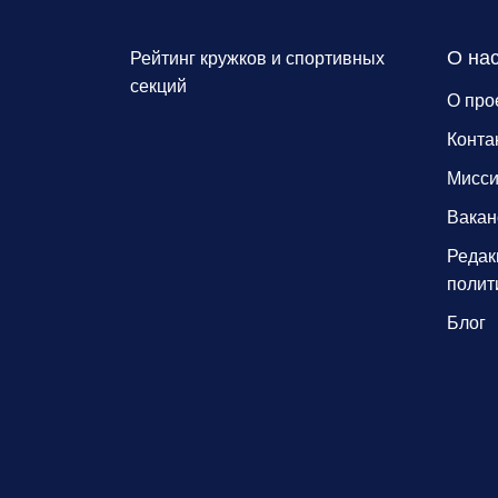
О на
Рейтинг кружков и спортивных
секций
О про
Конта
Мисс
Вакан
Редак
полит
Блог