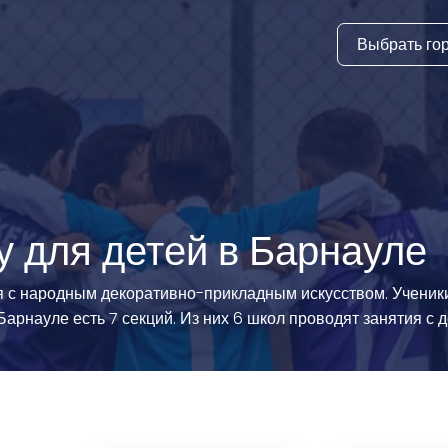
Выбрать го
тура
ки и дни
ия
стиль
у для детей в Барнауле
еские виды
ся с народным декоративно-прикладным искусством. Учени
арнауле есть 7 секций. Из них 6 школ проводят занятия с 
й спорт
 виды спорта
атлетика и
ика