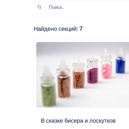
спорт
Музыка и звук
Индивидуально-
игровой спорт
Найдено секций:
7
В сказке бисера и лоскутков