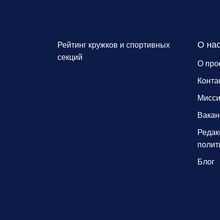
О на
Рейтинг кружков и спортивных
секций
О про
Конта
Мисс
Вакан
Редак
полит
Блог