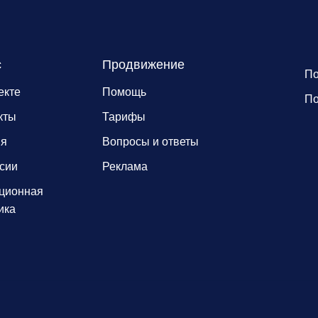
с
Продвижение
По
екте
Помощь
По
кты
Тарифы
ия
Вопросы и ответы
сии
Реклама
ционная
ика