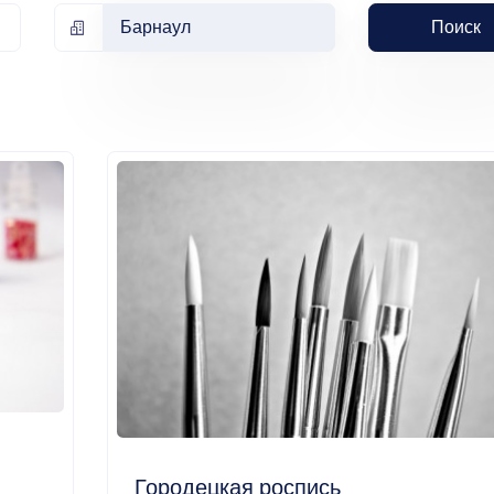
Барнаул
Поиск
Городецкая роспись