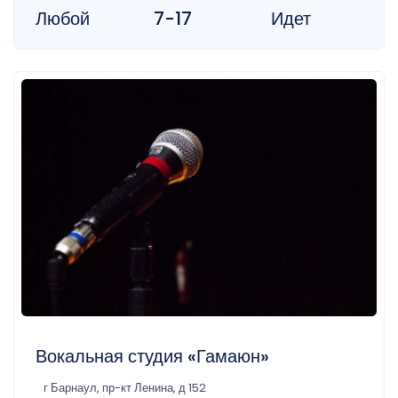
Любой
7-17
Идет
Вокальная студия «Гамаюн»
г Барнаул, пр-кт Ленина, д 152