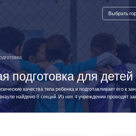
Выбрать го
тура
ки и дни
ия
одготовка
стиль
 подготовка для детей
еские виды
зические качества тела ребенка и подготавливает его к за
арнауле найдено 8 секций. Из них 4 учреждении проводят за
й спорт
 виды спорта
атлетика и
ика