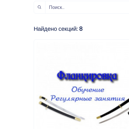
спорт
Музыка и звук
Индивидуально-
игровой спорт
Найдено секций:
8