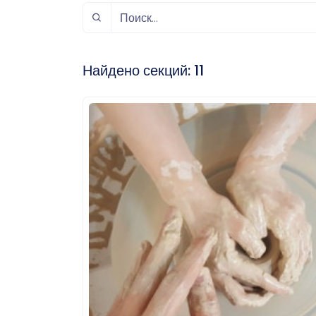
спорт
Музыка и звук
Индивидуально-
игровой спорт
Найдено секций:
11