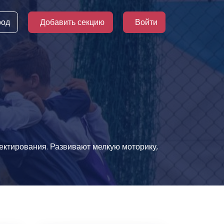
род
Добавить секцию
Войти
оектирования. Развивают мелкую моторику,