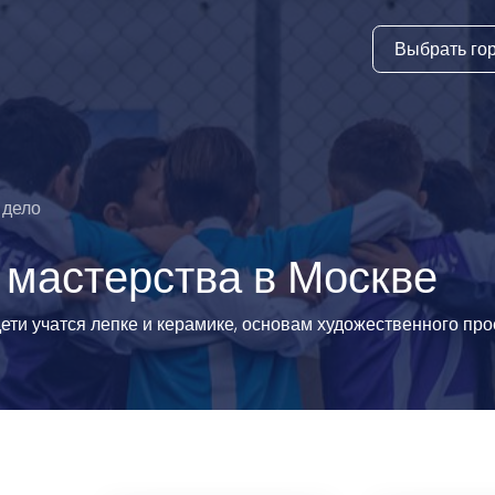
Выбрать го
тура
ки и дни
ия
 дело
стиль
 мастерства в Москве
еские виды
ети учатся лепке и керамике, основам художественного пр
й спорт
 виды спорта
атлетика и
ика