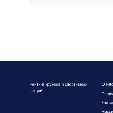
О на
Рейтинг кружков и спортивных
секций
О про
Конта
Мисс