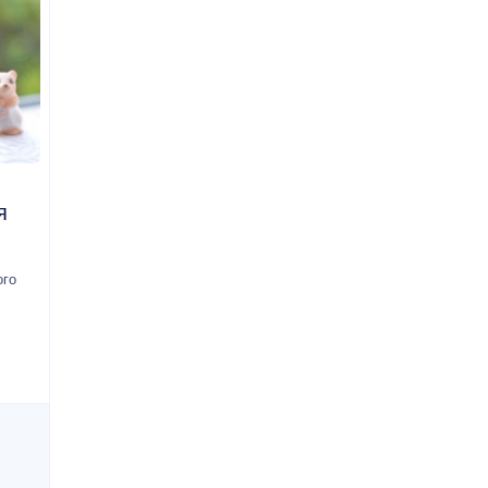
я
ого