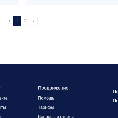
‹
1
2
›
с
Продвижение
По
екте
Помощь
По
кты
Тарифы
ия
Вопросы и ответы