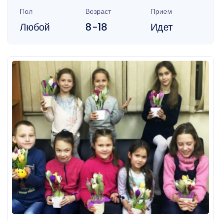
Пол
Возраст
Прием
Любой
8-18
Идет