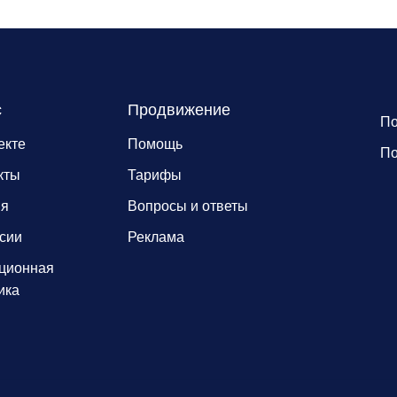
с
Продвижение
По
екте
Помощь
По
кты
Тарифы
ия
Вопросы и ответы
сии
Реклама
ционная
ика