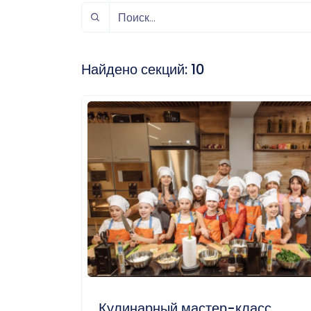
спорт
Музыка и звук
Индивидуально-
игровой спорт
Найдено секций:
10
Кулинарный мастер-класс