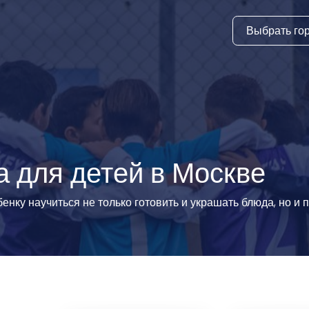
Выбрать го
тура
ки и дни
ия
стиль
 для детей в Москве
еские виды
нку научиться не только готовить и украшать блюда, но и 
й спорт
 виды спорта
атлетика и
ика