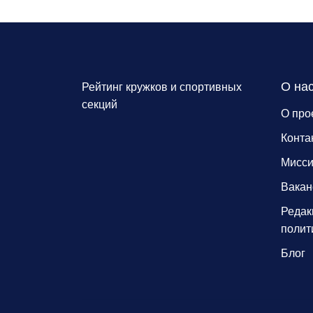
О на
Рейтинг кружков и спортивных
секций
О про
Конта
Мисс
Вакан
Редак
полит
Блог