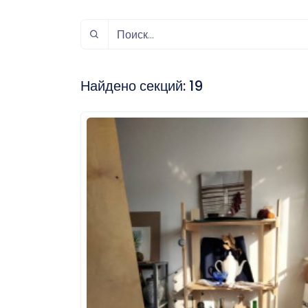
спорт
Музыка и звук
Индивидуально-
игровой спорт
Найдено секций:
19