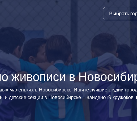
Выбрать го
тура
ки и дни
ия
стиль
по живописи в Новосиби
еские виды
амых маленьких в Новосибирске. Ищите лучшие студии гор
сы и детские секции в Новосибирске – найдено 19 кружоков.
й спорт
 виды спорта
атлетика и
ика