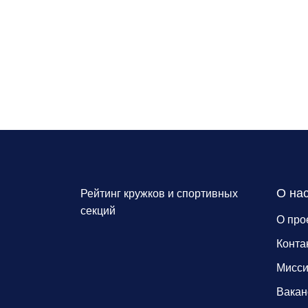
О на
Рейтинг кружков и спортивных
секций
О про
Конта
Мисс
Вакан