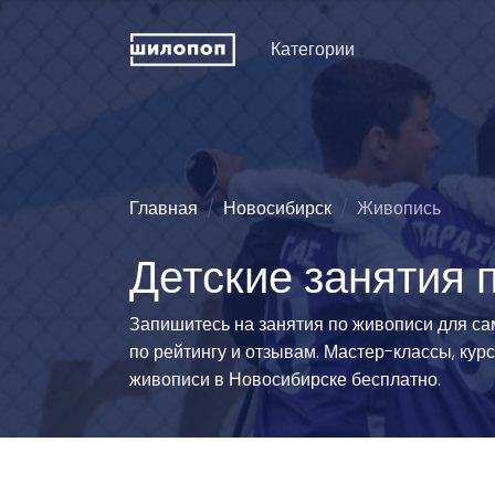
Категории
Искусство и дизайн
Пение
Физкуль
ДПИ и ремесла
Хореография (танцы)
Праздни
рожден
Техническое
Зрелищные искусства
Главная
Новосибирск
Живопись
конструирование
Мода и 
Познавательные
Детские занятия 
Словесность
развлечения
Туризм
Иностранные языки
Естественные науки
Технич
Запишитесь на занятия по живописи для с
спорта
Развитие интеллекта
Люди и животные
по рейтингу и отзывам. Мастер-классы, кур
Силово
Информационные
Эстетические виды
живописи в Новосибирске бесплатно.
технологии
спорта
Водные
История и традиции
Единоборства
Легкая 
гимнаст
Педагогика
Командно-игровой