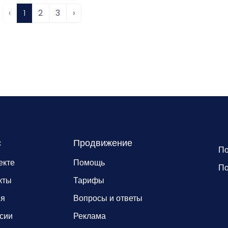
‹
1
2
3
›
с
Продвижение
По
екте
Помощь
По
кты
Тарифы
ия
Вопросы и ответы
сии
Реклама