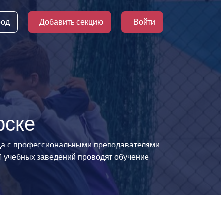
род
Добавить секцию
Войти
рске
ода с профессиональными преподавателями
 11 учебных заведений проводят обучение