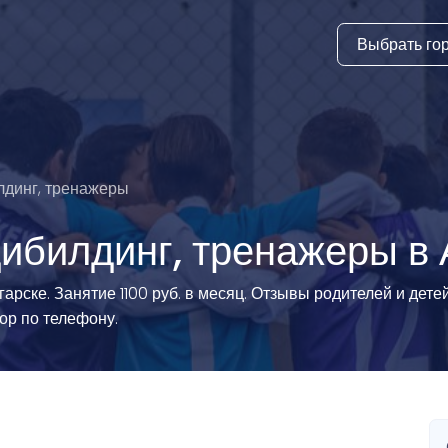
Выбрать го
тура
ки и дни
ия
лдинг, тренажеры
стиль
ибилдинг, тренажеры в 
еские виды
рске. Занятие 1100 руб. в месяц. Отзывы родителей и детей
бор по телефону.
й спорт
 виды спорта
атлетика и
ика