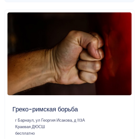
Греко-римская борьба
г Барнаул, ул Георгия Исакова, д 113А
Краевая ДЮСШ
бесплатно