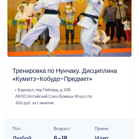
Тренировка по Нунчаку. Дисциплина
«Кумитэ-Кобудо-Предмет»
г Барнаул, пер Геблера, д 33Б
АКОО Алтайский Союз Боевых Искусств
300 руб. за 1 занятие
Пол
Возраст
Прием
Любой
6-18
Идет