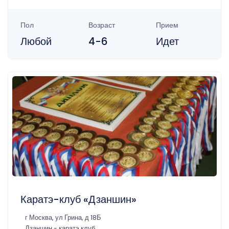
Пол
Возраст
Прием
Любой
4-6
Идет
Каратэ-клуб «Дзаншин»
г Москва, ул Грина, д 18Б
Дзаншин - каратэ клуб