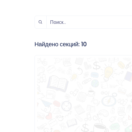
спорт
Музыка и звук
Индивидуально-
игровой спорт
Найдено секций:
10