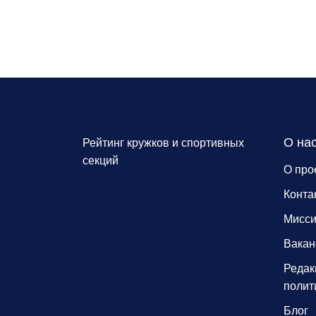
О на
Рейтинг кружков и спортивных
секций
О про
Конта
Мисс
Вакан
Редак
полит
Блог