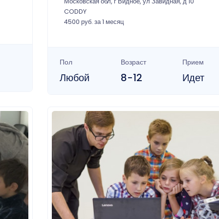
Московская обл, г Видное, ул Завидная, д 10
CODDY
4500 руб. за 1 месяц
Пол
Возраст
Прием
Любой
8-12
Идет