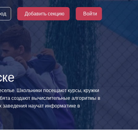
род
Добавить секцию
Войти
ске
еселье. Школьники посещают курсы, кружки
ебята создают вычислительные алгоритмы в
ых заведения научат информатике в