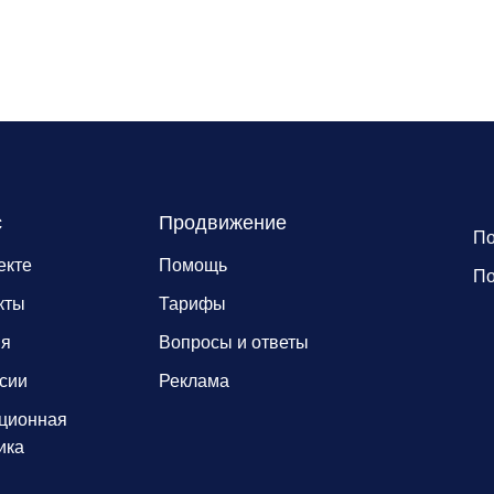
с
Продвижение
По
екте
Помощь
По
кты
Тарифы
ия
Вопросы и ответы
сии
Реклама
ционная
ика