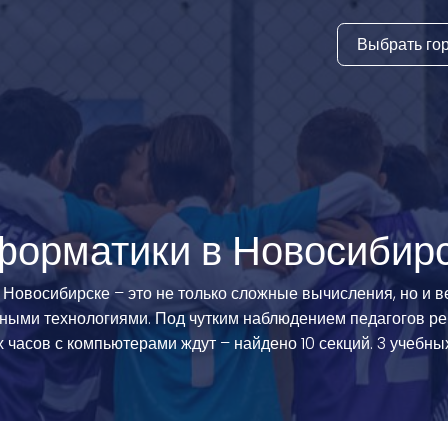
Выбрать го
тура
ки и дни
ия
стиль
форматики в Новосибир
еские виды
Новосибирске – это не только сложные вычисления, но и в
ерными технологиями. Под чутким наблюдением педагогов р
й спорт
 часов с компьютерами ждут – найдено 10 секций. 3 учебн
 виды спорта
атлетика и
ика