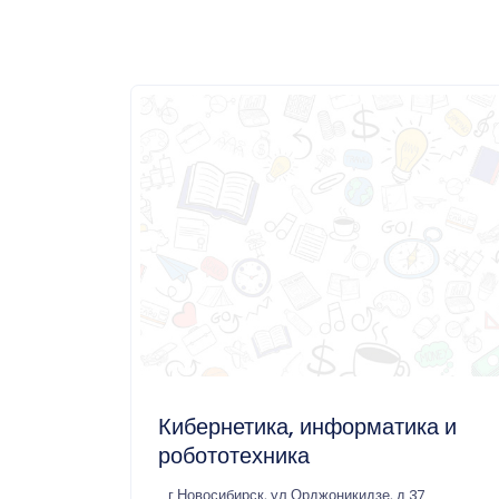
Кибернетика, информатика и
робототехника
г Новосибирск, ул Орджоникидзе, д 37