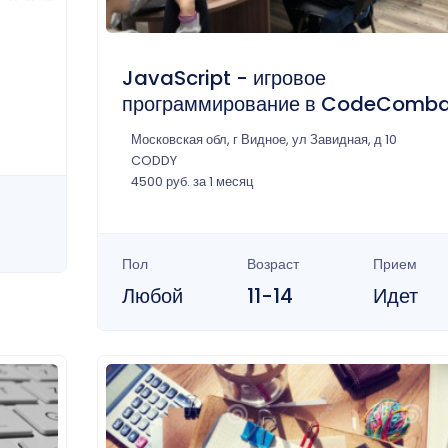
JavaScript - игровое
программирование в CodeComba
Московская обл, г Видное, ул Завидная, д 10
CODDY
4500 руб. за 1 месяц
Пол
Возраст
Прием
Любой
11-14
Идет